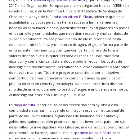
2017 en la Organización Europea para la Investigación Nuclear (CERN) en
Ginebra, Suiza, y en la Pontificia Universidad Católica de Santiago de
Chile con el apoyo de la
Fundación Alfred P. Sloan
, advierte que en la
actualidad muy pocas personas tienen acceso a las herramientas
necesarias para hacer ciencia, particularmente investigadores en países
en desarrollo y comunidades que necesitan recabar y analizar datos de
su propio ambiente. Ya sea produciendo desde microscopios hasta
equipos de microfluídica y monitoreo de agua, el grupo forma parte de
un creciente movimiento global que comparte online y de forma
abierta diseños que cualquier persona es capaz de usar, modificar,
distribuir y comercializar. Este enfoque podría reducir los costos de
investigación drasticamente, permitiendo a la vez colaborar y aprender
de nuevas maneras. “Nuestro proyecto se sostiene por el objetivo
compartido de crear conocimiento común a través de participación
pública directa en ciencia y tecnología. No desde una crítica distante
sino desde un involucramiento práctico” sugiere uno de sus miembros,
el investigador brasileño Luis Felipe R. Murillo.
La “
hoja de ruta
” describe los pasos necesarios para ayudar a esta
comunidad a avanzar, incluyendo un mayor respaldo institucional de
parte de las universidades, organismos de financiación científica y
gobiernos, quienes suelen promover que los inventores patenten sus
desarrollos. La investigadora Max Liboiron, una de las colaboradoras del
documento, se ha asegurado que su
dispositivo de bajo costo
para
muestrear la contaminación marina con microplásticos fuera