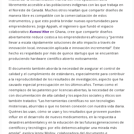
libremente accesible a las poblaciones indígenas con las que trabaja en
el Noreste de Canadá. Muchos otros resaltan que compartir diseños de
manera libre es compatible con la comercialización de estos
instrumentos, y que esto podría brindar nuevas oportunidades para
emprendedores. Jorge Appiah, el ingeniero que fundó el espacio
colaborativo
Kumasi Hive
en Ghana, cree que compartir diseños
abiertamente reduce costos a los emprendedores africanos y “permite
llevar a escala rápidamente soluciones de alto impacto a través de
innovación local, innovación aplicada e innovación incremental”. Este
hecho es respaldado por más de quince startups que se encuentran
produciendo hardware científico abierto exitosamente.
El documento también aborda la necesidad de asegurar el control de
calidad y el cumplimiento de estándares, especialmente para contribuir
a la reproducibilidad de los resultados de investigación, aspecto que ha
causado especial preocupación en los últimos años. Temas como el
reemplazo de las patentes por licencias abiertas, la necesidad de contar
con documentación de alta calidad y los aspectos sociales y éticos son
también tratados: “Las herramientas científicas no son tecnologías
misteriosas, aburridas o que no tienen conexión con nuestra vida diaria.
Quiénes las usan, cómo se usan y los resultados que proveen pueden
influir en el desarrollo de nuevos medicamentos, en la respuesta a
desastres ambientales y en la educación de las futuras generaciones de
científicos y tecnólogos: por ello debemos adoptar una mirada más
amplia”, explica Jenny Molloy, colaboradora del documento e