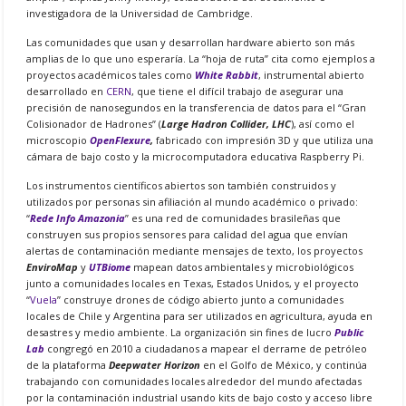
investigadora de la Universidad de Cambridge.
Las comunidades que usan y desarrollan hardware abierto son más
amplias de lo que uno esperaría. La “hoja de ruta” cita como ejemplos a
proyectos académicos tales como
White Rabbit
, instrumental abierto
desarrollado en
CERN
, que tiene el difícil trabajo de asegurar una
precisión de nanosegundos en la transferencia de datos para el “Gran
Colisionador de Hadrones” (
Large Hadron Collider, LHC
), así como el
microscopio
OpenFlexure
,
fabricado con impresión 3D y que utiliza una
cámara de bajo costo y la microcomputadora educativa Raspberry Pi.
Los instrumentos científicos abiertos son también construidos y
utilizados por personas sin afiliación al mundo académico o privado:
“
Rede Info Amazonia
” es una red de comunidades brasileñas que
construyen sus propios sensores para calidad del agua que envían
alertas de contaminación mediante mensajes de texto, los proyectos
EnviroMap
y
UTBiome
mapean datos ambientales y microbiológicos
junto a comunidades locales en Texas, Estados Unidos, y el proyecto
“
Vuela
” construye drones de código abierto junto a comunidades
locales de Chile y Argentina para ser utilizados en agricultura, ayuda en
desastres y medio ambiente. La organización sin fines de lucro
Public
Lab
congregó en 2010 a ciudadanos a mapear el derrame de petróleo
de la plataforma
Deepwater Horizon
en el Golfo de México, y continúa
trabajando con comunidades locales alrededor del mundo afectadas
por la contaminación industrial usando kits de bajo costo y acceso libre