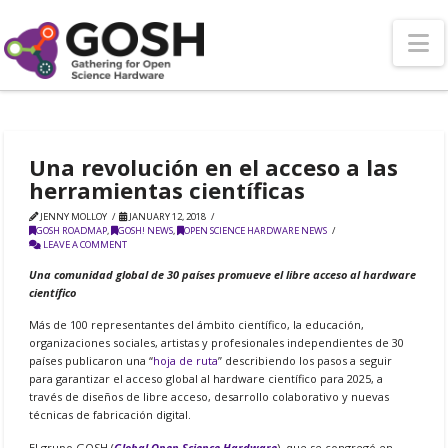
N
Una revolución en el acceso a las
herramientas científicas
JENNY MOLLOY
JANUARY 12, 2018
GOSH ROADMAP
,
GOSH! NEWS
,
OPEN SCIENCE HARDWARE NEWS
LEAVE A COMMENT
Una comunidad global de 30 países promueve el libre acceso al hardware
científico
Más de 100 representantes del ámbito científico, la educación,
organizaciones sociales, artistas y profesionales independientes de 30
países publicaron una “
hoja de ruta
” describiendo los pasos a seguir
para garantizar el acceso global al hardware científico para 2025, a
través de diseños de libre acceso, desarrollo colaborativo y nuevas
técnicas de fabricación digital.
El grupo GOSH (
Global Open Science Hardware
), que se congregó en