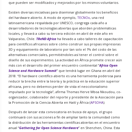
que pueden ser modificados y mejorados por los mismos voluntarios.
Existen diversas iniciativas para diseminar globalmente los beneficios
del hardware abierto. A modo de ejemplo,
TECNOx
, una red
latinoamericana respaldada por UNESCO, congrega cada año a
desarrolladores de tecnologías abiertas que aborden problemáticas
locales, y llevará a cabo su tercera edición en abril de este año en
Valparaíso, Chile.
TReND Africa
ha llevado a cabo talleres de capacitación
para científicos africanos sobre cómo construir sus propias impresoras
3D y equipamiento de laboratorio por tan solo el 1% del costo de las
alternativas comerciales, permitiéndoles así tener el control sobre el
diseño de sus experimentos. La actividad en África promete crecer aún
más con el desarrollo del primer encuentro continental “
Africa Open
Science and Hardware Summit
” que tendrá lugar en Ghana en abril del
2018. “El hardware científico abierto es una herramienta poderosa para
reducir la brecha entre la teoría y la práctica en la educación superior
africana, pero no debemos perder de vista el neocolonialismo
impulsado por la tecnología”, afirma Thomas Herve Mboa Nkoudou, co-
organizador, colaborador del reporte y presidente de la Asociación para
la Promoción de la Ciencia Abierta en Haití y África (
APSOHA
).
Después de lanzar esta convocatoria en busca de apoyo, el grupo
continuará con sus acciones a fin de ampliar tanto la comunidad como
la distribución de las herramientas científicas abiertas en el encuentro
anual “
Gathering for Open Science Hardware
” en Shenzhen, China. Esta