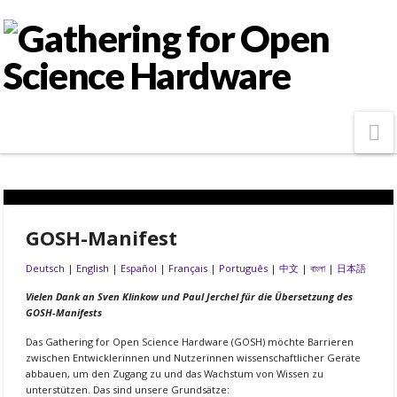
N
GOSH-Manifest
Deutsch
|
English
|
Español
|
Français
|
Português
|
中文
|
বাংলা
|
日本語
Vielen Dank an Sven Klinkow und Paul Jerchel für die Übersetzung des
GOSH-Manifests
Das Gathering for Open Science Hardware (GOSH) möchte Barrieren
zwischen Entwicklerïnnen und Nutzerïnnen wissenschaftlicher Geräte
abbauen, um den Zugang zu und das Wachstum von Wissen zu
unterstützen. Das sind unsere Grundsätze: